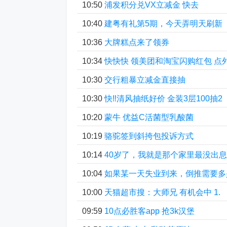
10:50
浦发积分兑VX立减金 快去
10:40
建粤有礼第5期，今天弄明天刷新
10:36
大牌糕点来了领券
10:34
快快快 领美团和淘宝闪购红包 点
10:30
交行粗暴立减金直接抽
10:30
快‼清风抽纸好价 金装3层100抽2
10:20
蒙牛 优益C活菌型乳酸菌
10:19
骆驼签到斜挎包投诉方式
10:14
40岁了，我就是那个家里最没出
10:04
如果某一天失业到来，倒推需要多
10:00
天猫超市搜：大师兄 有机会中 1.
09:59
10点必胜客app 抢3k汉堡