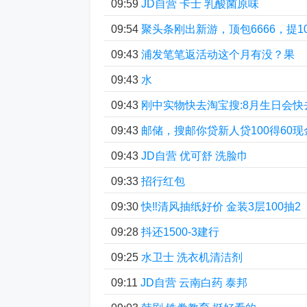
09:59
JD自营 卡士 乳酸菌原味
09:54
聚头条刚出新游，顶包6666，提1
09:43
浦发笔笔返活动这个月有没？果
09:43
水
09:43
刚中实物快去淘宝搜:8月生日会快
09:43
邮储，搜邮你贷新人贷100得60现
09:43
JD自营 优可舒 洗脸巾
09:33
招行红包
09:30
快‼清风抽纸好价 金装3层100抽2
09:28
抖还1500-3建行
09:25
水卫士 洗衣机清洁剂
09:11
JD自营 云南白药 泰邦