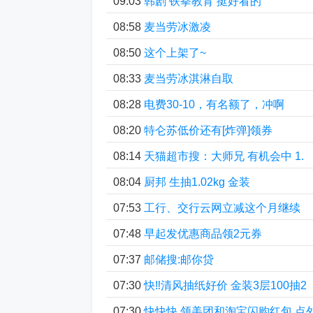
09:03
韩剧 铁拳教育 挺好看的
08:58
麦当劳冰激凌
08:50
这个上架了~
08:33
麦当劳冰淇淋自取
08:28
电费30-10，有名额了，冲啊
08:20
特仑苏低价还有[炸弹]领券
08:14
天猫超市搜：大师兄 有机会中 1.
08:04
厨邦 生抽1.02kg 金装
07:53
工行、交行云网立减这个月继续
07:48
早起发优惠商品领2元券
07:37
邮储搜:邮你贷
07:30
快‼清风抽纸好价 金装3层100抽2
07:30
快快快 领美团和淘宝闪购红包 点