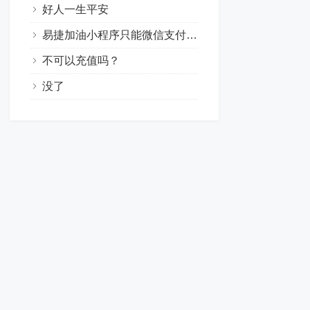
好人一生平安
易捷加油小程序只能微信支付，易捷加油app银联支付里面没有农行选项，总结：不知道真假的线索
不可以充值吗？
没了