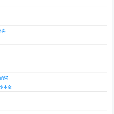
外卖
息的留
少本金