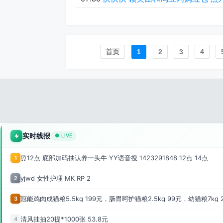
首页️
1
2
3
4
实时线报
● LIVE
⏰12点 底部加码抽认养一头牛 YY语音搜 1423291848 12点 14点
1
yjwd 女性护理 MK RP 2
2
冠能鸡肉成猫粮5.5kg 199元，肠胃呵护猫粮2.5kg 99元，幼猫粮7kg 
3
清风挂抽20提*1000张 53.8元
4