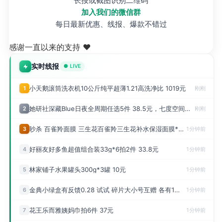
长按或截图识别二维码
加入我们的微信群
每日最新优惠、线报、爆款不错过
感谢一直以来的支持 ❤️
实时线报
● LIVE
小天鹅滚筒洗衣机10公斤纯平超薄1.21高洗净比 1019元
1
刚刚
她研社深藏Blue日夜全周期任选5件 38.5元，七度空间少女纯棉日夜用全周期任选10件 27.6元
2
刚刚
眇杀 百雀羚面膜 三生花百雀羚三生花补水保湿面膜*1片
3
1分钟前
好丽友好多鱼超值组合装33g*6拍2件 33.8元
4
1分钟前
林家铺子水果罐头300g*3罐 10元
5
1分钟前
金典小绿盒有反馈0.28 试试 碎片大小号互赠 各有1次机会
6
1分钟前
花王乐而雅姨妈巾拍6件 37元
7
1分钟前