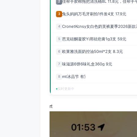
佳帮手胶棉拖把清洗桶8L 11.8元，佳帮手平板
2
兔头妈妈万毛牙刷拍1件发4支 17.9元
3
CronetKcnsy女白色奶芙裤夏季2026新款
4
芭克硅酮凝胶Yi用祛疤膏1g3支 59元
5
欧莱雅洗面奶控油50ml*2支 8.3元
6
味滋源6饼6味礼盒360g 9元
7
mt冰品节 有氵
8
实时更新中
rt