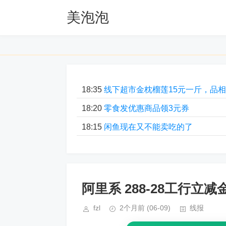
美泡泡
18:35
线下超市金枕榴莲15元一斤，品
18:20
零食发优惠商品领3元券
18:15
闲鱼现在又不能卖吃的了
阿里系 288-28工行立减
fzl
2个月前
(06-09)
线报