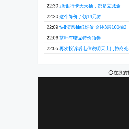
22:30
zfb银行卡天天抽，都是立减金
22:20
这个降价了领14元券
22:09
快‼清风抽纸好价 金装3层100抽2
22:06
茶叶有赠品特价领券
22:05
再次投诉后电信说明天上门协商处
⭕️在线的