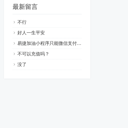
最新留言
不行
好人一生平安
易捷加油小程序只能微信支付，易捷加油app银联支付里面没有农行选项，总结：不知道真假的线索
不可以充值吗？
没了