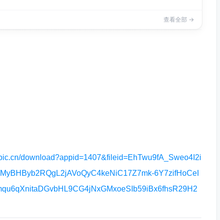
查看全部 →
n/download?appid=1407&fileid=EhTwu9fA_Sweo4I2i
lAMyBHByb2RQgL2jAVoQyC4keNiC17Z7mk-6Y7zifHoCeI
qu6qXnitaDGvbHL9CG4jNxGMxoeSIb59iBx6fhsR29H2