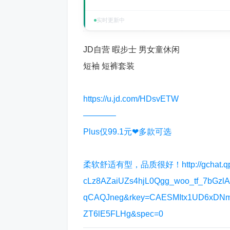
实时更新中
JD自营 暇步士 男女童休闲
短袖 短裤套装
https://u.jd.com/HDsvETW
————
Plus仅99.1元❤多款可选
柔软舒适有型，品质很好！http://gchat.qpic.c
cLz8AZaiUZs4hjL0Qgg_woo_tf_7bGz
qCAQJneg&rkey=CAESMItx1UD6xDNm
ZT6lE5FLHg&spec=0