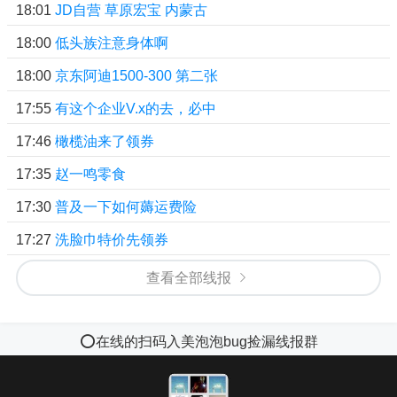
18:01
JD自营 草原宏宝 内蒙古
18:00
低头族注意身体啊
18:00
京东阿迪1500-300 第二张
17:55
有这个企业V.x的去，必中
17:46
橄榄油来了领券
17:35
赵一鸣零食
17:30
普及一下如何薅运费险
17:27
洗脸巾特价先领券
查看全部线报
⭕️在线的扫码入美泡泡bug捡漏线报群