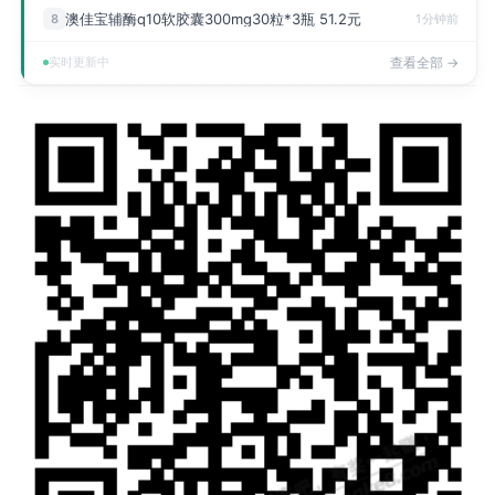
澳佳宝辅酶q10软胶囊300mg30粒*3瓶 51.2元
8
1分钟前
实时更新中
查看全部 →