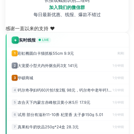
长按或截图识别二维码
加入我们的微信群
每日最新优惠、线报、爆款不错过
感谢一直以来的支持 ❤️
实时线报
● LIVE
彩虹椭圆白卡猫抓板55cm 9.9元
1
刚刚
大宠爱小型犬内外驱虫药3支 141元
2
1分钟前
华硕商城
3
1分钟前
钙尔奇孕妇钙60片拍1发2瓶 98元，钙尔奇中老年钙100片拍1发3瓶 128元
4
1分钟前
农合天下内蒙古赤峰敖汉黄小米5斤 17.9元
5
1分钟前
试用 部分有滋补11-10券 杞里香 太子参150g 5.01
6
1分钟前
真果粒牛奶饮品250g*24盒 28.3元
7
1分钟前